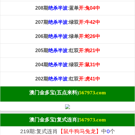
208期
绝杀半波
:蓝单
开:兔04中
207期
绝杀半波
:绿双
开:牛42中
206期
绝杀半波
:绿单
开:蛇26中
205期
绝杀半波
:红双
开:狗21中
204期
绝杀半波
:绿双
开:鼠31中
202期
绝杀半波
:红双
开:虎41中
澳门金多宝(五点来料)
567973.com
澳门金多宝[复式连肖]
567973.com
219期:复式连肖
【鼠牛狗马兔龙】
中
0
个