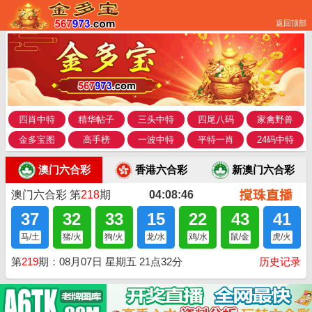
返回顶部
四肖中特
精华帖子
三头中特
四尾八码
家禽野兽
金多宝图
高手榜
一波中特
平特一肖
24码中特
澳门六合彩
香港六合彩
新澳门六合彩