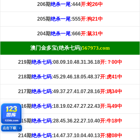
206期
绝杀一尾
:444
开:蛇26中
205期
绝杀一尾
:555
开:狗21中
204期
绝杀一尾
:666
开:鼠31中
澳门金多宝(绝杀七码)
567973.com
219期
绝杀七码
:08.09.10.48.31.36.18
开:？00中
218期
绝杀七码
:45.29.46.18.05.48.37
开:虎41中
217期
绝杀七码
:49.37.27.41.07.28.16
开:鸡34中
216期
绝杀七码
:18.19.02.47.27.22.43
开:马49中
215期
绝杀七码
:28.45.36.22.27.10.40
开:牛18中
点击下载
×
214期
绝杀七码
:14.47.37.10.04.40.13
开:猪08中