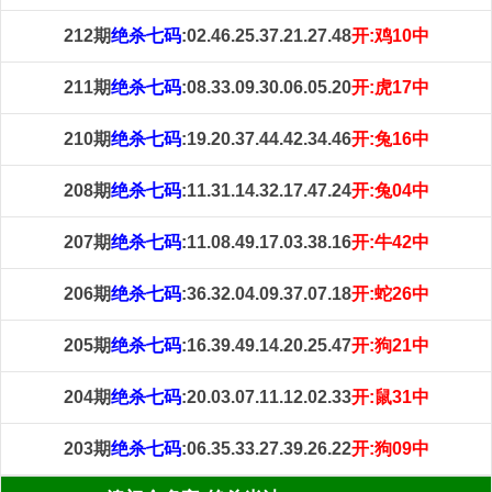
212期
绝杀七码
:02.46.25.37.21.27.48
开:鸡10中
211期
绝杀七码
:08.33.09.30.06.05.20
开:虎17中
210期
绝杀七码
:19.20.37.44.42.34.46
开:兔16中
208期
绝杀七码
:11.31.14.32.17.47.24
开:兔04中
207期
绝杀七码
:11.08.49.17.03.38.16
开:牛42中
206期
绝杀七码
:36.32.04.09.37.07.18
开:蛇26中
205期
绝杀七码
:16.39.49.14.20.25.47
开:狗21中
204期
绝杀七码
:20.03.07.11.12.02.33
开:鼠31中
203期
绝杀七码
:06.35.33.27.39.26.22
开:狗09中