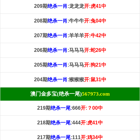
209期
绝杀一肖
:龙龙龙
开:虎41中
208期
绝杀一肖
:牛牛牛
开:兔04中
207期
绝杀一肖
:羊羊羊
开:牛42中
206期
绝杀一肖
:马马马
开:蛇26中
205期
绝杀一肖
:马马马
开:狗21中
204期
绝杀一肖
:猴猴猴
开:鼠31中
澳门金多宝(绝杀一尾)
567973.com
219期
绝杀一尾
:666
开:？00中
218期
绝杀一尾
:444
开:虎41中
217期
绝杀一尾
:111
开:鸡34中