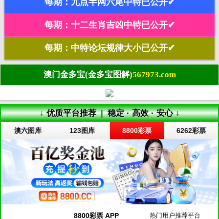
每期：九点半网六尾中特已公开
✔
每期：十二生肖吉凶中特已公开✔
每期：中特论坛规律大小已公开✔
澳门金多宝(金多宝图解)
567973.com
↓ 优质平台推荐
|
稳定 · 高效 · 安心 ↓
澳六图库
123图库
8800彩票
6262彩票
8800彩票 APP
热门用户推荐平台