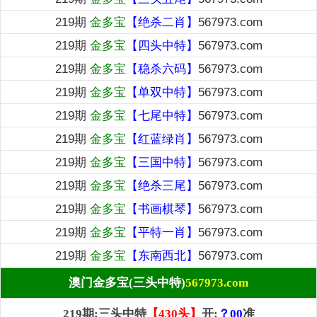
219期
金多宝
【绝杀二肖】
567973.com
219期
金多宝
【四头中特】
567973.com
219期
金多宝
【稳杀六码】
567973.com
219期
金多宝
【单双中特】
567973.com
219期
金多宝
【七尾中特】
567973.com
219期
金多宝
【红蓝绿肖】
567973.com
219期
金多宝
【三国中特】
567973.com
219期
金多宝
【绝杀三尾】
567973.com
219期
金多宝
【书画棋琴】
567973.com
219期
金多宝
【平特一肖】
567973.com
219期
金多宝
【东南西北】
567973.com
澳门金多宝(三头中特)
567973.com
219期:三头中特
【430头】
开:
？00
准