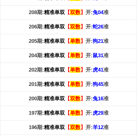
208期:
精准单双
【
双数
】
开:
兔04
准
206期:
精准单双
【
双数
】
开:
蛇26
准
205期:
精准单双
【
单数
】
开:
狗21
准
204期:
精准单双
【
单数
】
开:
鼠31
准
202期:
精准单双
【
单数
】
开:
虎41
准
201期:
精准单双
【
单数
】
开:
狗45
准
200期:
精准单双
【
双数
】
开:
兔16
准
197期:
精准单双
【
单数
】
开:
虎29
准
196期:
精准单双
【
双数
】
开:
羊12
准