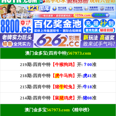
澳门金多宝(四肖中特)
567973.com
219期:四肖中特
【牛猴狗鸡】
开:
？00
准
218期:四肖中特
【
虎
牛马狗】
开:
虎41
准
215期:四肖中特
【猪
牛
蛇兔】
开:
牛18
准
214期:四肖中特
【鼠
猪
鸡虎】
开:
猪08
准
澳门金多宝
567973.com
《精华榜》