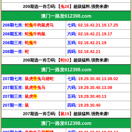
209期选一肖①码:【
兔28
】超级猛料.强势来袭!
澳门一路发612398.com
208期七肖:
蛇
兔
牛狗鼠虎马
七码:
02.16.42.21.19.17.25
208期五肖:
蛇
兔
牛狗鼠
六码:
02.16.42.21.19.17
208期三肖:
蛇
兔
牛
五码:
02.16.42.21.19
208期一肖:
蛇
四码:
02.16.42.21
208期选一肖①码:【
蛇02
】超级猛料.强势来袭!
澳门一路发612398.com
207期七肖:
鼠虎
牛
兔马猪蛇
七码:
19.29.30.40.13.08.02
207期五肖:
鼠虎
牛
兔马
六码:
19.29.30.40.13.08
207期三肖:
鼠虎
牛
五码:
19.29.30.40.13
207期一肖:
鼠
四码:
19.29.30.40
207期选一肖①码:【
鼠19
】超级猛料.强势来袭!
澳门一路发612398.com