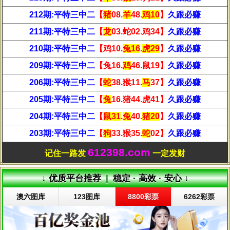
212期:平特三中二
【
猪
08.
羊
48.
鸡
10
】
久跟必赚
211期:平特三中二
【
龙
03.蛇02.鸡34】
久跟必赚
210期:平特三中二
【鸡10.
兔
16
.
虎
29
】
久跟必赚
209期:平特三中二
【兔16.
鸡
46.鼠19】
久跟必赚
206期:平特三中二
【
蛇
38.猴11.
马
37】
久跟必赚
205期:平特三中二
【
兔
16.猪44.虎41】
久跟必赚
204期:平特三中二
【
鼠
31
.
兔
40.
猪
20
】
久跟必赚
203期:平特三中二
【
狗
33.猴35.
蛇
02】
久跟必赚
612398.com
记住一路发
一定发财
↓ 优质平台推荐
|
稳定 · 高效 · 安心 ↓
澳六图库
123图库
8800彩票
6262彩票