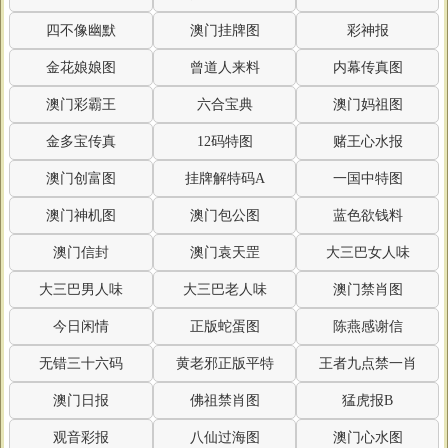
四不像幽默
澳门挂牌图
彩神报
金花娘娘图
曾道人来料
内幕传真图
澳门彩霸王
六合宝典
澳门妈祖图
金多宝传真
12码特图
赌王心水报
澳门创富图
挂牌解特码A
一国中特图
澳门神机图
澳门包公图
蓝色欲钱料
澳门信封
澳门袁天罡
大三巴女人味
大三巴男人味
大三巴老人味
澳门禁肖图
今日闲情
正版蛇蛋图
陈燕感谢信
无错三十六码
黄老邪正版平特
王者九点禁一肖
澳门日报
佛祖禁肖图
猛虎报B
观音彩报
八仙过海图
澳门心水图