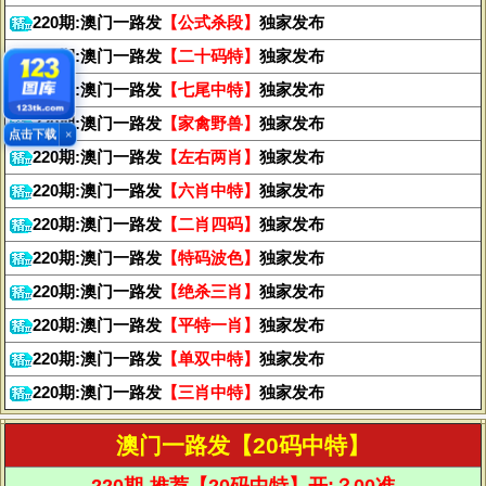
220期:澳门一路发
【公式杀段】
独家发布
220期:澳门一路发
【二十码特】
独家发布
220期:澳门一路发
【七尾中特】
独家发布
220期:澳门一路发
【家禽野兽】
独家发布
点击下载
×
220期:澳门一路发
【左右两肖】
独家发布
220期:澳门一路发
【六肖中特】
独家发布
220期:澳门一路发
【二肖四码】
独家发布
220期:澳门一路发
【特码波色】
独家发布
220期:澳门一路发
【绝杀三肖】
独家发布
220期:澳门一路发
【平特一肖】
独家发布
220期:澳门一路发
【单双中特】
独家发布
220期:澳门一路发
【三肖中特】
独家发布
澳门一路发【20码中特】
220期-推荐【20码中特】开:？00准