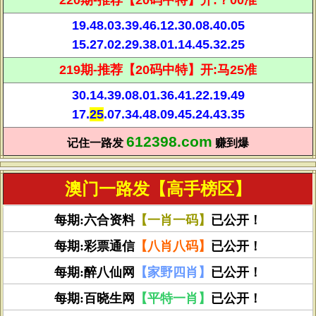
19.48.03.39.46.12.30.08.40.05
15.27.02.29.38.01.14.45.32.25
219期-推荐【20码中特】开:马25准
30.14.39.08.01.36.41.22.19.49
17.
25
.07.34.48.09.45.24.43.35
612398.com
记住一路发
赚到爆
澳门一路发【高手榜区】
每期:六合资料
【一肖一码】
已公开！
每期:彩票通信
【八肖八码】
已公开！
每期:醉八仙网
【家野四肖】
已公开！
每期:百晓生网
【平特一肖】
已公开！