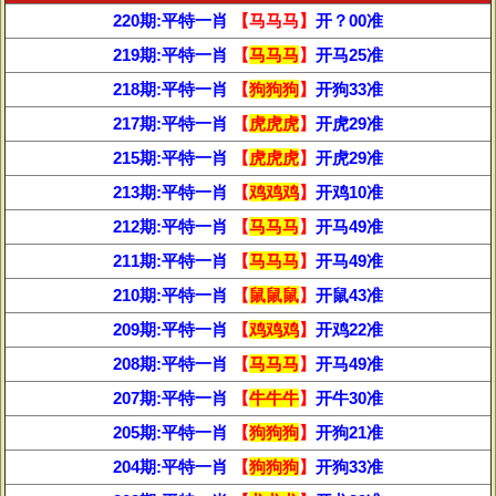
220期:平特一肖
【马马马】
开？00准
219期:平特一肖
【
马
马
马
】
开马25准
218期:平特一肖
【
狗
狗
狗
】
开狗33准
217期:平特一肖
【
虎
虎
虎
】
开虎29准
215期:平特一肖
【
虎
虎
虎
】
开虎29准
213期:平特一肖
【
鸡
鸡
鸡
】
开鸡10准
212期:平特一肖
【
马
马
马
】
开马49准
211期:平特一肖
【
马
马
马
】
开马49准
210期:平特一肖
【
鼠
鼠
鼠
】
开鼠43准
209期:平特一肖
【
鸡
鸡
鸡
】
开鸡22准
208期:平特一肖
【
马
马
马
】
开马49准
207期:平特一肖
【
牛
牛
牛
】
开牛30准
205期:平特一肖
【
狗
狗
狗
】
开狗21准
204期:平特一肖
【
狗
狗
狗
】
开狗33准