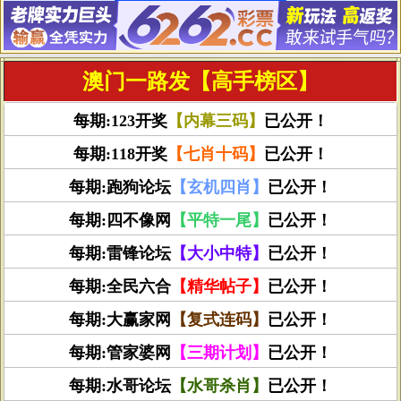
澳门一路发【高手榜区】
每期:123开奖
【内幕三码】
已公开！
每期:118开奖
【七肖十码】
已公开！
每期:跑狗论坛
【玄机四肖】
已公开！
每期:四不像网
【平特一尾】
已公开！
每期:雷锋论坛
【大小中特】
已公开！
每期:全民六合
【精华帖子】
已公开！
每期:大赢家网
【复式连码】
已公开！
每期:管家婆网
【三期计划】
已公开！
每期:水哥论坛
【水哥杀肖】
已公开！