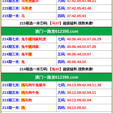
215期五肖:
马
牛
虎鼠羊
六码:
37.42.05.43.48.21
215期三肖:
马
牛
虎
五码:
37.42.05.43.48
215期一肖:
马
四码:
37.42.05.43
215期选一肖①码:【
马37
】超级猛料.强势来袭!
澳门一路发612398.com
214期七肖:
兔牛
猪
鸡鼠蛇虎
七码:
40.06.44.10.07.26.29
214期五肖:
兔牛
猪
鸡鼠
六码:
40.06.44.10.07.26
214期三肖:
兔牛
猪
五码:
40.06.44.10.07
214期一肖:
兔
四码:
40.06.44.10
214期选一肖①码:【
兔40
】超级猛料.强势来袭!
澳门一路发612398.com
213期七肖:
鸡
马狗牛兔猴羊
七码:
34.13.09.42.04.11.36
213期五肖:
鸡
马狗牛兔
六码:
34.13.09.42.04.11
213期三肖:
鸡
马狗
五码:
34.13.09.42.04
213期一肖:
鸡
四码:
34.13.09.42