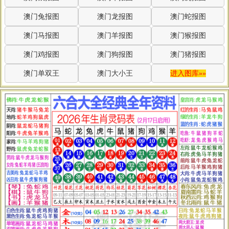
澳门兔报图
澳门龙报图
澳门蛇报图
澳门马报图
澳门羊报图
澳门猴报图
澳门鸡报图
澳门狗报图
澳门猪报图
澳门单双王
澳门大小王
进入图库»»