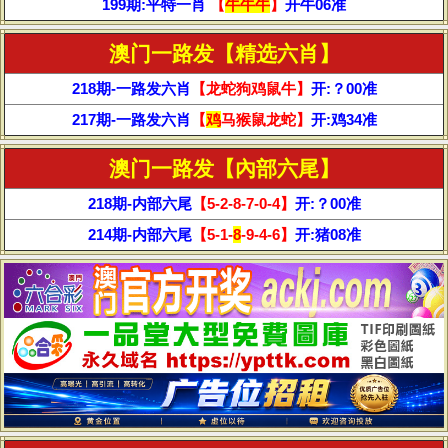
199期:平特一肖
【
牛
牛
牛
】
开牛06准
澳门一路发【精选六肖】
218期-
一路发
六肖
【龙蛇狗鸡鼠牛】
开:？00准
217期-
一路发
六肖
【
鸡
马猴鼠龙蛇】
开:鸡34准
澳门一路发【內部六尾】
218期-内部六尾
【5-2-8-7-0-4】
开:？00准
214期-内部六尾
【5-1-
8
-9-4-6】
开:猪08准