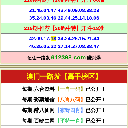
31.45.04.47.43.49.09.08.38.23
35.24.03.46.29.44.25.14.18.06
215期-推荐【20码中特】开:牛18准
42.09.17.
18
.34.24.26.15.21.44
46.25.05.22.27.14.37.08.38.47
612398.com
记住一路发
赚到爆
澳门一路发【高手榜区】
每期:六合资料
【一肖一码】
已公开！
每期:彩票通信
【八肖八码】
已公开！
每期:醉八仙网
【家野四肖】
已公开！
每期:百晓生网
【平特一肖】
已公开！