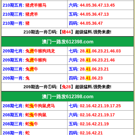
210期五肖:
猪虎羊猴马
六码:
44.05.36.47.13.45
210期三肖:
猪虎羊
五码:
44.05.36.47.13
210期一肖:
猪
四码:
44.05.36.47
210期选一肖①码:【
猪44
】超级猛料.强势来袭!
澳门一路发612398.com
209期七肖:
兔
虎
牛猴狗鸡龙
七码:
28.
41
.06.23.21.46.03
209期五肖:
兔
虎
牛猴狗
六码:
28.
41
.06.23.21.46
209期三肖:
兔
虎
牛
五码:
28.
41
.06.23.21
209期一肖:
兔
四码:
28.
41
.06.23
209期选一肖①码:【
兔28
】超级猛料.强势来袭!
澳门一路发612398.com
208期七肖:
蛇
兔
牛狗鼠虎马
七码:
02.16.42.21.19.17.25
208期五肖:
蛇
兔
牛狗鼠
六码:
02.16.42.21.19.17
208期三肖:
蛇
兔
牛
五码:
02.16.42.21.19
208期一肖:
蛇
四码:
02.16.42.21