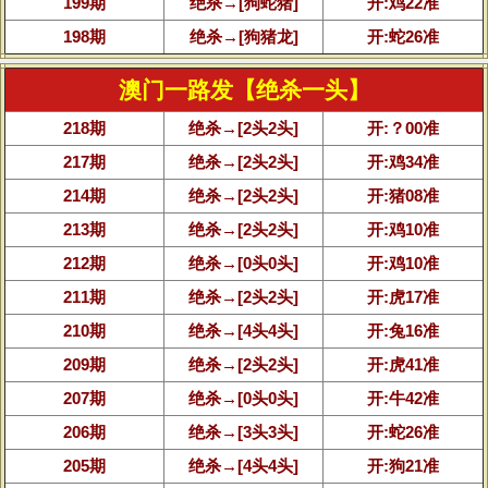
199期
绝杀→[狗蛇猪]
开:鸡22准
198期
绝杀→[狗猪龙]
开:蛇26准
澳门一路发【绝杀一头】
218期
绝杀→[2头2头]
开:？00准
217期
绝杀→[2头2头]
开:鸡34准
214期
绝杀→[2头2头]
开:猪08准
213期
绝杀→[2头2头]
开:鸡10准
212期
绝杀→[0头0头]
开:鸡10准
211期
绝杀→[2头2头]
开:虎17准
210期
绝杀→[4头4头]
开:兔16准
209期
绝杀→[2头2头]
开:虎41准
207期
绝杀→[0头0头]
开:牛42准
206期
绝杀→[3头3头]
开:蛇26准
205期
绝杀→[4头4头]
开:狗21准