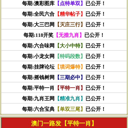
每期:澳彩图库
【点特单双】
已公开！
每期:全民六合
【精华帖子】
已公开！
每期:大三巴网
【灭庄三行】
已公开！
每期:118开奖
【无措九肖】
已公开！
每期:六合味网
【大小中特】
已公开！
每期:小龙女网
【特码段数】
已公开！
每期:挂牌论坛
【填词爆特】
已公开！
每期:摇钱树网
【三期必中】
已公开！
每期:平特一肖
【平特一肖】
已公开！
每期:九肖王网
【精准九肖】
已公开！
每期:六合宝典
【单双三尾】
已公开！
澳门一路发【平特一肖】