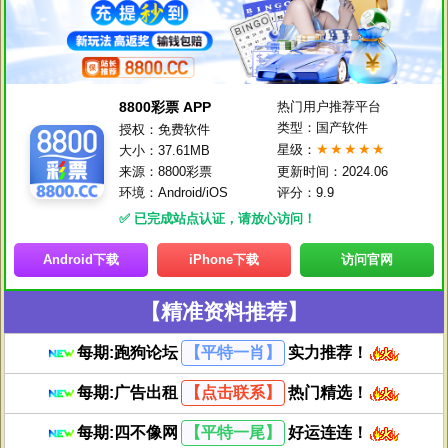
8800彩票 APP
热门用户推荐平台
类型：国产软件
授权：免费软件
★★★★★
星级：
大小：37.61MB
来源：8800彩票
更新时间：2024.06
环境：Android/iOS
评分：9.9
✅ 已完成站点认证，请放心访问！
Android下载
iPhone下载
访问官网
【精准资料推荐】
每期:
跑狗论坛
【平特一肖】
实力推荐！
每期:
广告出租
【点击联系】
热门精选！
每期:
四不像网
【平特一尾】
好运连连！