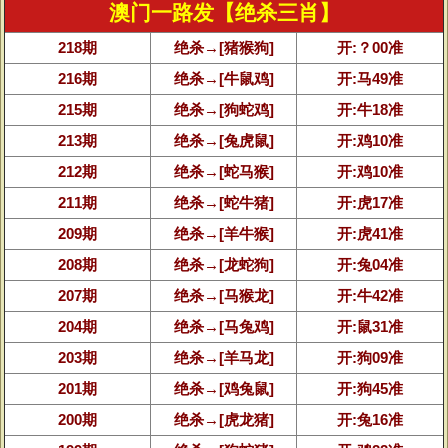
澳门一路发【绝杀三肖】
218期
绝杀→[猪猴狗]
开:？00准
216期
绝杀→[牛鼠鸡]
开:马49准
215期
绝杀→[狗蛇鸡]
开:牛18准
213期
绝杀→[兔虎鼠]
开:鸡10准
212期
绝杀→[蛇马猴]
开:鸡10准
211期
绝杀→[蛇牛猪]
开:虎17准
209期
绝杀→[羊牛猴]
开:虎41准
208期
绝杀→[龙蛇狗]
开:兔04准
207期
绝杀→[马猴龙]
开:牛42准
204期
绝杀→[马兔鸡]
开:鼠31准
203期
绝杀→[羊马龙]
开:狗09准
201期
绝杀→[鸡兔鼠]
开:狗45准
200期
绝杀→[虎龙猪]
开:兔16准