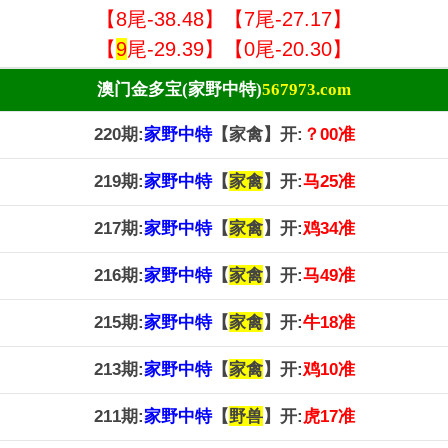
【8尾-38.48】【7尾-27.17】
【
9
尾-29.39】【0尾-20.30】
澳门金多宝(家野中特)
567973.com
220期:
家野中特
【家禽】开:
？00准
219期:
家野中特
【
家禽
】开:
马25准
217期:
家野中特
【
家禽
】开:
鸡34准
216期:
家野中特
【
家禽
】开:
马49准
215期:
家野中特
【
家禽
】开:
牛18准
213期:
家野中特
【
家禽
】开:
鸡10准
211期:
家野中特
【
野兽
】开:
虎17准