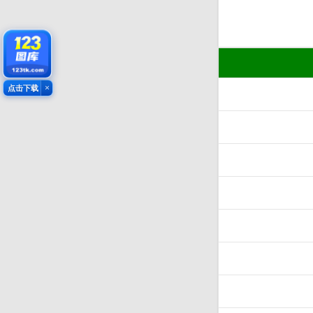
×
点击下载