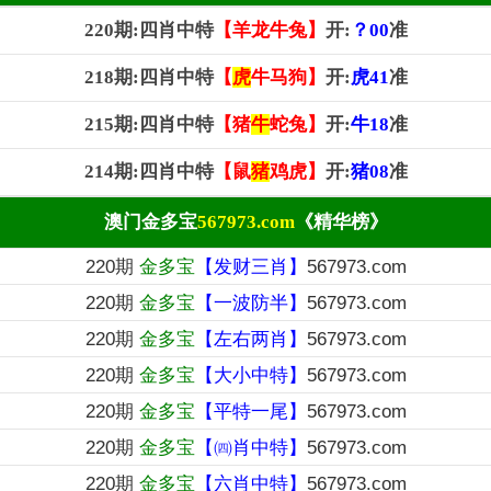
220期:四肖中特
【羊龙牛兔】
开:
？00
准
218期:四肖中特
【
虎
牛马狗】
开:
虎41
准
215期:四肖中特
【猪
牛
蛇兔】
开:
牛18
准
214期:四肖中特
【鼠
猪
鸡虎】
开:
猪08
准
澳门金多宝
567973.com
《精华榜》
220期
金多宝
【发财三肖】
567973.com
220期
金多宝
【一波防半】
567973.com
220期
金多宝
【左右两肖】
567973.com
220期
金多宝
【大小中特】
567973.com
220期
金多宝
【平特一尾】
567973.com
220期
金多宝
【㈣肖中特】
567973.com
220期
金多宝
【六肖中特】
567973.com