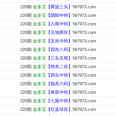
220期
金多宝
【两波三头】
567973.com
220期
金多宝
【阴阳中特】
567973.com
220期
金多宝
【六尾中特】
567973.com
220期
金多宝
【天地两肖】
567973.com
220期
金多宝
【五肖中特】
567973.com
220期
金多宝
【四肖八码】
567973.com
220期
金多宝
【三头五尾】
567973.com
220期
金多宝
【绝杀二肖】
567973.com
220期
金多宝
【四头中特】
567973.com
220期
金多宝
【稳杀六码】
567973.com
220期
金多宝
【单双中特】
567973.com
220期
金多宝
【七尾中特】
567973.com
220期
金多宝
【红蓝绿肖】
567973.com