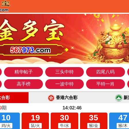
精华帖子
三头中特
四尾八码
高手榜
一波中特
平特一肖
六合彩
香港六合彩
新