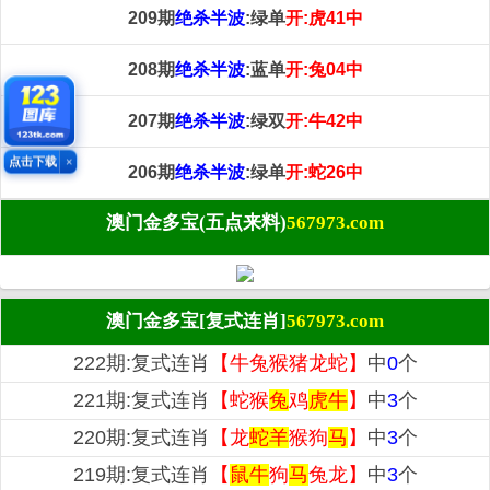
209期
绝杀半波
:绿单
开:虎41中
208期
绝杀半波
:蓝单
开:兔04中
207期
绝杀半波
:绿双
开:牛42中
点击下载
×
206期
绝杀半波
:绿单
开:蛇26中
澳门金多宝(五点来料)
567973.com
澳门金多宝[复式连肖]
567973.com
222期:复式连肖
【牛兔猴猪龙蛇】
中
0
个
221期:复式连肖
【蛇猴
兔
鸡
虎
牛
】
中
3
个
220期:复式连肖
【龙
蛇
羊
猴狗
马
】
中
3
个
219期:复式连肖
【
鼠
牛
狗
马
兔龙】
中
3
个