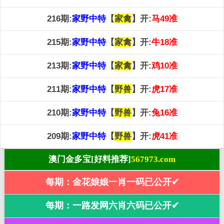
216期:
家野中特
【
家禽
】开:
马49准
215期:
家野中特
【
家禽
】开:
牛18准
213期:
家野中特
【
家禽
】开:
鸡10准
211期:
家野中特
【
野兽
】开:
虎17准
210期:
家野中特
【
野兽
】开:
兔16准
209期:
家野中特
【
野兽
】开:
虎41准
澳门金多宝[好料推荐]
567973.com
每期：金花娘娘
一肖一码已公开✔
每期：一路发网
六肖六码已公开✔