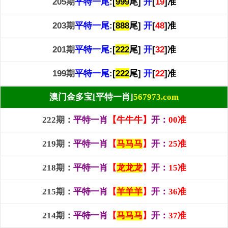
205期
平特一尾
:[
9
9
9
尾]
开
[
19
]准
203期
平特一尾
:[
8
8
8
尾]
开
[
48
]准
201期
平特一尾
:[
2
2
2
尾]
开
[
32
]准
199期
平特一尾
:[
2
2
2
尾]
开
[
22
]准
澳门金多宝[平特一肖]
567973.com
222期
：
平特一肖
【牛牛牛】
开：
00准
219期
：
平特一肖
【
马
马
马
】
开：
25准
218期
：
平特一肖
【
龙
龙
龙
】
开：
15准
215期
：
平特一肖
【
羊
羊
羊
】
开：
36准
214期
：
平特一肖
【
马
马
马
】
开：
37准