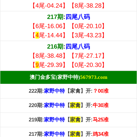
【4尾-04.24】【8尾-38.28】
217期
:
四尾八码
【6尾-16.06】【0尾-20.10】
【
4
尾-14.44】【3尾-43.23】
216期
:
四尾八码
【8尾-38.48】【7尾-27.17】
【
9
尾-29.39】【0尾-20.30】
澳门金多宝(家野中特)
567973.com
222期:
家野中特
【家禽】开:
？00准
220期:
家野中特
【
家禽
】开:
牛30准
219期:
家野中特
【
家禽
】开:
马25准
217期:
家野中特
【
家禽
】开:
鸡34准