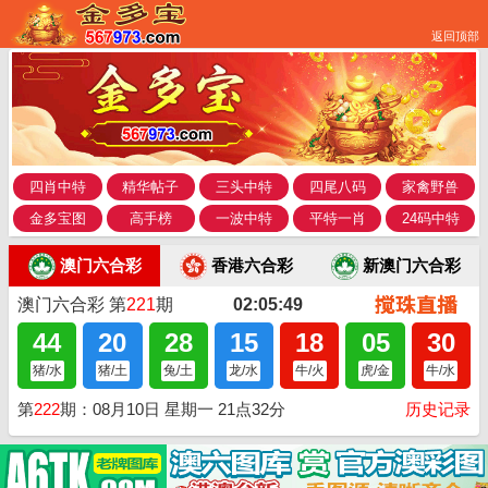
返回顶部
四肖中特
精华帖子
三头中特
四尾八码
家禽野兽
金多宝图
高手榜
一波中特
平特一肖
24码中特
澳门六合彩
香港六合彩
新澳门六合彩