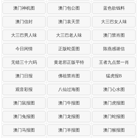
澳门神机图
澳门包公图
蓝色欲钱料
澳门信封
澳门袁天罡
大三巴女人味
大三巴男人味
大三巴老人味
澳门禁肖图
今日闲情
正版蛇蛋图
陈燕感谢信
无错三十六码
黄老邪正版平特
王者九点禁一肖
澳门日报
佛祖禁肖图
猛虎报B
观音彩报
八仙过海图
澳门心水图
澳门鼠报图
澳门牛报图
澳门虎报图
澳门兔报图
澳门龙报图
澳门蛇报图
澳门马报图
澳门羊报图
澳门猴报图