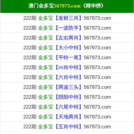
澳门金多宝
567973.com
《精华榜》
222期
金多宝
【发财三肖】
567973.com
222期
金多宝
【一波防半】
567973.com
222期
金多宝
【左右两肖】
567973.com
222期
金多宝
【大小中特】
567973.com
222期
金多宝
【平特一尾】
567973.com
222期
金多宝
【㈣肖中特】
567973.com
222期
金多宝
【六肖中特】
567973.com
222期
金多宝
【两波三头】
567973.com
222期
金多宝
【阴阳中特】
567973.com
222期
金多宝
【六尾中特】
567973.com
222期
金多宝
【天地两肖】
567973.com
222期
金多宝
【五肖中特】
567973.com