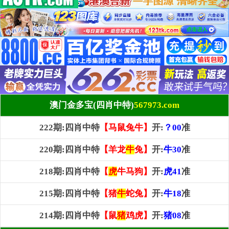
澳门金多宝(四肖中特)
567973.com
222期:四肖中特
【马鼠兔牛】
开:
？00
准
220期:四肖中特
【羊龙
牛
兔】
开:
牛30
准
218期:四肖中特
【
虎
牛马狗】
开:
虎41
准
215期:四肖中特
【猪
牛
蛇兔】
开:
牛18
准
214期:四肖中特
【鼠
猪
鸡虎】
开:
猪08
准