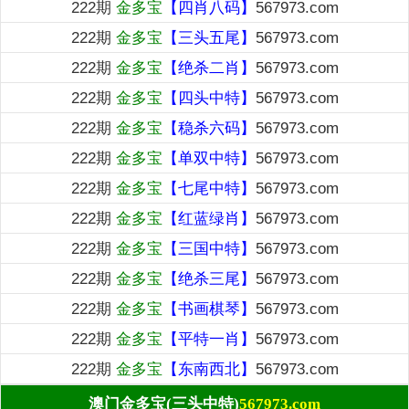
222期
金多宝
【四肖八码】
567973.com
222期
金多宝
【三头五尾】
567973.com
222期
金多宝
【绝杀二肖】
567973.com
222期
金多宝
【四头中特】
567973.com
222期
金多宝
【稳杀六码】
567973.com
222期
金多宝
【单双中特】
567973.com
222期
金多宝
【七尾中特】
567973.com
222期
金多宝
【红蓝绿肖】
567973.com
222期
金多宝
【三国中特】
567973.com
222期
金多宝
【绝杀三尾】
567973.com
222期
金多宝
【书画棋琴】
567973.com
222期
金多宝
【平特一肖】
567973.com
222期
金多宝
【东南西北】
567973.com
澳门金多宝(三头中特)
567973.com