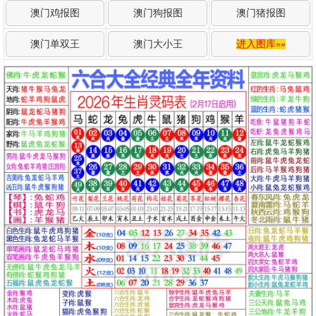
澳门鸡报图
澳门狗报图
澳门猪报图
澳门单双王
澳门大小王
进入图库»»