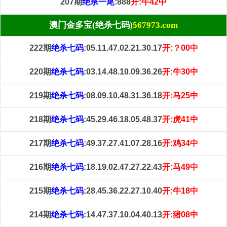
207期
绝杀一尾
:888
开:牛42中
澳门金多宝(绝杀七码)
567973.com
222期
绝杀七码
:05.11.47.02.21.30.17
开:？00中
220期
绝杀七码
:03.14.48.10.09.36.26
开:牛30中
219期
绝杀七码
:08.09.10.48.31.36.18
开:马25中
218期
绝杀七码
:45.29.46.18.05.48.37
开:虎41中
217期
绝杀七码
:49.37.27.41.07.28.16
开:鸡34中
216期
绝杀七码
:18.19.02.47.27.22.43
开:马49中
215期
绝杀七码
:28.45.36.22.27.10.40
开:牛18中
214期
绝杀七码
:14.47.37.10.04.40.13
开:猪08中