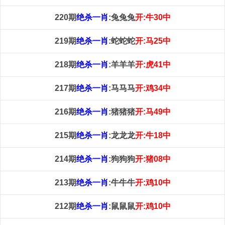
220期
绝杀一肖
:兔兔兔
开:牛30中
219期
绝杀一肖
:蛇蛇蛇
开:马25中
218期
绝杀一肖
:羊羊羊
开:虎41中
217期
绝杀一肖
:马马马
开:鸡34中
216期
绝杀一肖
:猪猪猪
开:马49中
215期
绝杀一肖
:龙龙龙
开:牛18中
214期
绝杀一肖
:狗狗狗
开:猪08中
213期
绝杀一肖
:牛牛牛
开:鸡10中
212期
绝杀一肖
:鼠鼠鼠
开:鸡10中