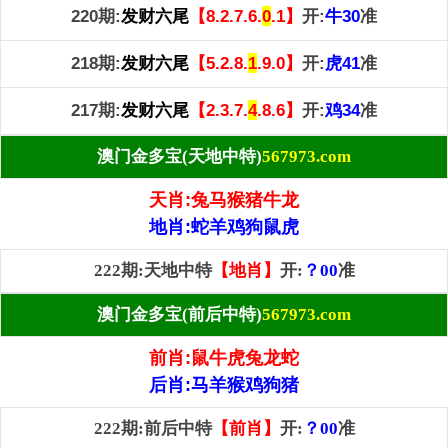
220期:
发财六尾
【8.2.7.6.
0
.1】
开:
牛30
准
218期:
发财六尾
【5.2.8.
1
.9.0】
开:
虎41
准
217期:
发财六尾
【2.3.7.
4
.8.6】
开:
鸡34
准
澳门金多宝(天地中特)
567973.com
天肖:兔马猴猪牛龙
地肖:蛇羊鸡狗鼠虎
222期:天地中特
【地肖】
开:
？00
准
澳门金多宝(前后中特)
567973.com
前肖:鼠牛虎兔龙蛇
后肖:马羊猴鸡狗猪
222期:前后中特
【前肖】
开:
？00
准