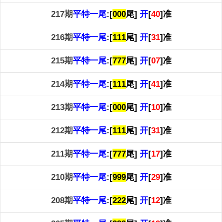
217期
平特一尾
:[
0
0
0
尾]
开
[
40
]准
216期
平特一尾
:[
1
1
1
尾]
开
[
31
]准
215期
平特一尾
:[
7
7
7
尾]
开
[
07
]准
214期
平特一尾
:[
1
1
1
尾]
开
[
41
]准
213期
平特一尾
:[
0
0
0
尾]
开
[
10
]准
212期
平特一尾
:[
1
1
1
尾]
开
[
31
]准
211期
平特一尾
:[
7
7
7
尾]
开
[
17
]准
210期
平特一尾
:[
9
9
9
尾]
开
[
29
]准
208期
平特一尾
:[
2
2
2
尾]
开
[
12
]准